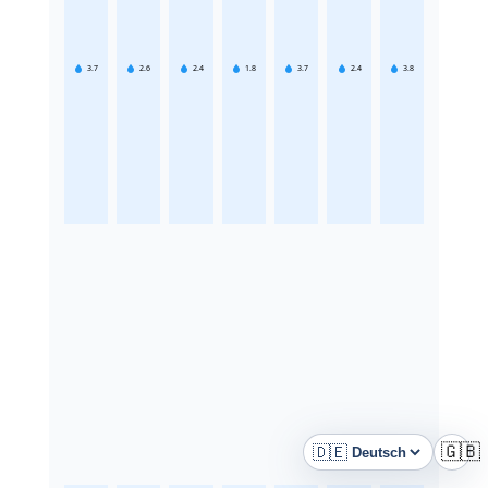
3.7
2.6
2.4
1.8
3.7
2.4
3.8
🇩🇪
🇬🇧
Sprache