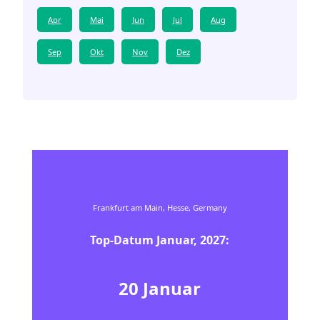
Apr
Mai
Jun
Jul
Aug
Sep
Okt
Nov
Dez
Frankfurt am Main, Hesse, Germany
Top-Datum
Januar
,
2027
:
20
Januar