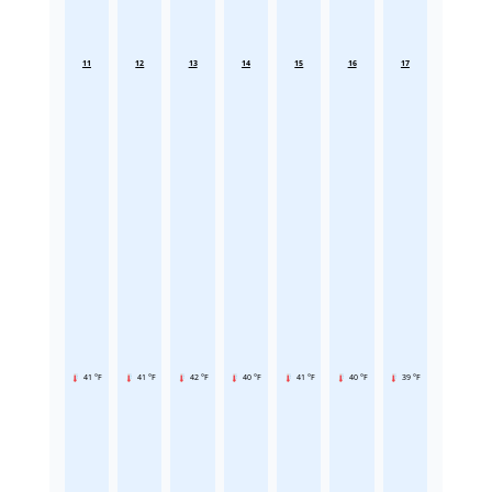
11
12
13
14
15
16
17
41 °F
41 °F
42 °F
40 °F
41 °F
40 °F
39 °F