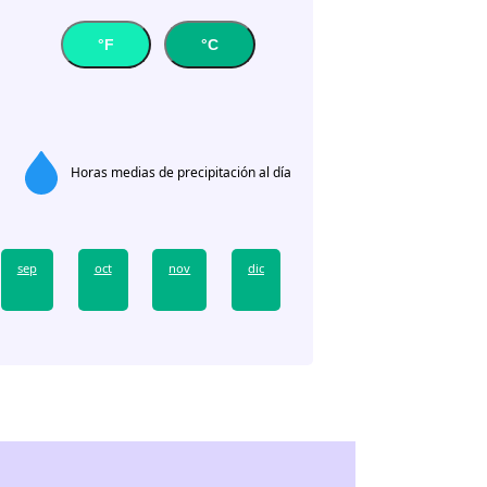
°F
°C
Horas medias de precipitación al día
sep
oct
nov
dic