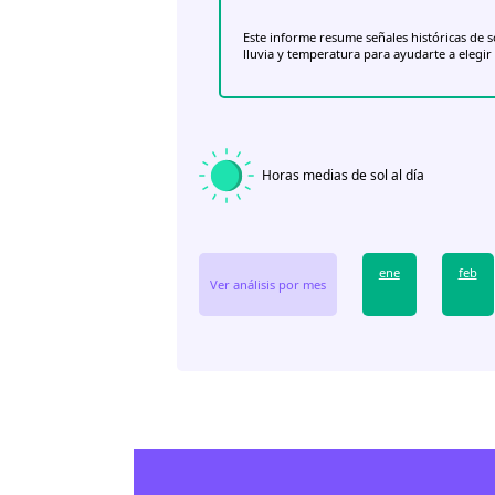
Este informe resume señales históricas de s
lluvia y temperatura para ayudarte a elegir
Horas medias de sol al día
ene
feb
Ver análisis por mes