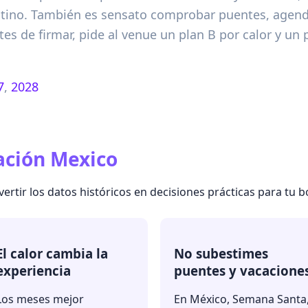
no. También es sensato comprobar puentes, agenda l
tes de firmar, pide al venue un plan B por calor y un 
7
,
2028
ación
Mexico
tir los datos históricos en decisiones prácticas para tu b
El calor cambia la
No subestimes
experiencia
puentes y vacacione
Los meses mejor
En México, Semana Santa