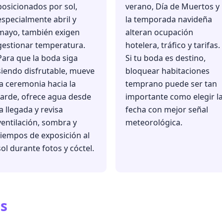
posicionados por sol,
verano, Día de Muertos y
especialmente abril y
la temporada navideña
mayo, también exigen
alteran ocupación
gestionar temperatura.
hotelera, tráfico y tarifas.
Para que la boda siga
Si tu boda es destino,
siendo disfrutable, mueve
bloquear habitaciones
la ceremonia hacia la
temprano puede ser tan
tarde, ofrece agua desde
importante como elegir l
la llegada y revisa
fecha con mejor señal
ventilación, sombra y
meteorológica.
tiempos de exposición al
sol durante fotos y cóctel.
s