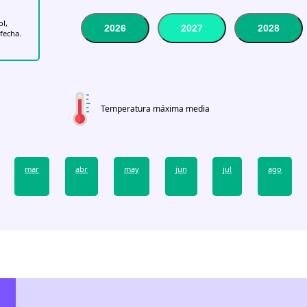
ol,
2026
2027
2028
 fecha.
Temperatura máxima media
mar
abr
may
jun
jul
ago